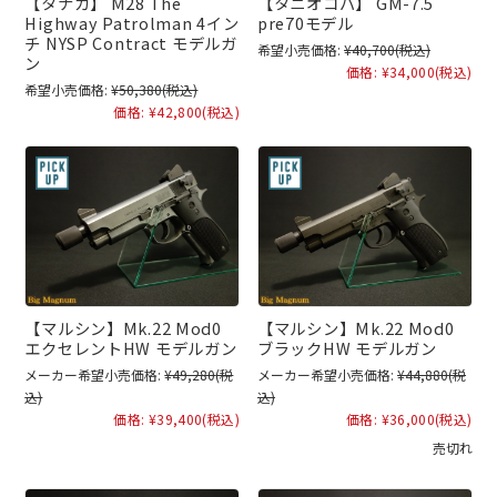
【タナカ】 M28 The
【タニオコバ】 GM-7.5
Highway Patrolman 4イン
pre70モデル
チ NYSP Contract モデルガ
希望小売価格:
¥40,700
(税込)
ン
価格:
¥34,000
(税込)
希望小売価格:
¥50,380
(税込)
価格:
¥42,800
(税込)
【マルシン】Mk.22 Mod0
【マルシン】Mk.22 Mod0
エクセレントHW モデルガン
ブラックHW モデルガン
メーカー希望小売価格:
¥49,280
(税
メーカー希望小売価格:
¥44,880
(税
込)
込)
価格:
¥39,400
(税込)
価格:
¥36,000
(税込)
売切れ