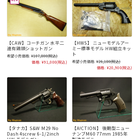
【CAW】コーチガン 水平二
【HWS】 ニューモデルアー
連有鶏頭ショットガン
ミー標準モデル HW組立キッ
ト
希望小売価格:
¥107,800
(税込)
希望小売価格:
¥26,180
(税込)
価格:
¥91,000
(税込)
価格:
¥20,900
(税込)
【タナカ】S&W M29 No
【A!CTION】 後期型ニュー
Dash 4screw 6-1/2inch
ナンブM60 77mm 1985年