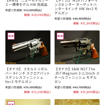
【HWS】 ニューモデルアー
【タナカ】 M29 パフォーマ
ミー標準モデル HW 完成品
ンスセンター ターゲットハ
ンター 6インチ HW Ver2 モ
希望小売価格:
¥33,880
(税込)
デルガン
価格:
¥28,000
(税込)
希望小売価格:
¥40,480
(税込)
価格:
¥31,800
(税込)
【タナカ】 スモルトリボル
【タナカ】S&W M27 The
バー 4インチ スクエアバット
.357 Magnum 3-1/2inch ス
ステンレスフィニッシュ
チールフィニッシュ モデル
Ver.3 モデルガン
ガン
希望小売価格:
¥39,380
(税込)
希望小売価格:
¥43,780
(税込)
価格:
¥32,200
(税込)
価格:
¥35,800
(税込)