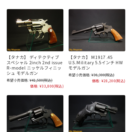
【タナカ】 ディテクティブ
【タナカ】 M1917 .45
スペシャル 2inch 2nd issue
U.S.Military 5.5インチ HW
R-model ニッケルフィニッ
モデルガン
シュ モデルガン
希望小売価格:
¥36,300
(税込)
希望小売価格:
¥41,580
(税込)
価格:
¥28,200
(税込)
価格:
¥33,800
(税込)