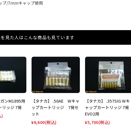
ップ/7mmキャップ使用
品を見た人はこんな商品も見ています
ガンM1895用
【タナカ】 .50AE Wキャ
【タナカ】 .357SIG Wキ
リッジ 7発
ップカートリッジ 7発セ
ャップカートリッジ 7発
ット
EVO2用
込)
¥6,600
(税込)
¥5,700
(税込)