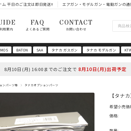
ム 平日のご注文は即日発送!!
エアガン・モデルガン・電動ガンの通
UIDE
FAQ
CONTACT
利用案内
よくあるご質問
お問い合わせ
 MOS
BATON
SAA
タナカ ガスガン
タナカ モデルガン
KT
8月10日(月)出荷予定
8月10日(月) 16:00までのご注文で
ョンパーツ等
タナカオプションパーツ
【タナカ】
希望小売価
価格:
数量: