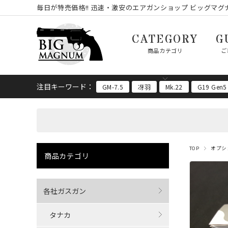
毎日が特売価格!! 迅速・激安のエアガンショップ ビッグマグナ
CATEGORY
G
商品カテゴリ
ご
注目キーワード：
GM-7.5
冴羽
Mk.22
G19 Gen5
TOP
オプシ
商品カテゴリ
各社ガスガン
タナカ