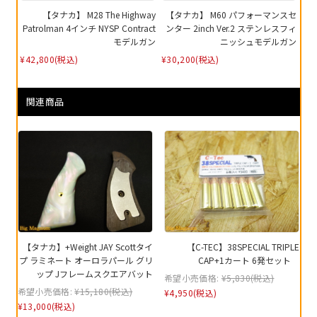
【タナカ】 M28 The Highway
【タナカ】 M60 パフォーマンスセ
Patrolman 4インチ NYSP Contract
ンター 2inch Ver.2 ステンレスフィ
モデルガン
ニッシュモデルガン
¥42,800
(税込)
¥30,200
(税込)
関連商品
【タナカ】+Weight JAY Scottタイ
【C-TEC】38SPECIAL TRIPLE
プ ラミネート オーロラパール グリ
CAP+1カート 6発セット
ップ Jフレームスクエアバット
希望小売価格:
¥5,830
(税込)
希望小売価格:
¥15,180
(税込)
¥4,950
(税込)
¥13,000
(税込)