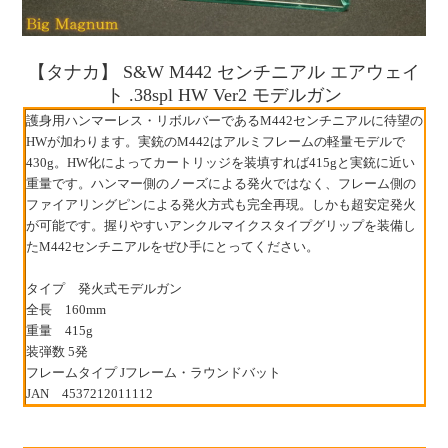
【タナカ】 S&W M442 センチニアル エアウェイ
ト .38spl HW Ver2 モデルガン
護身用ハンマーレス・リボルバーであるM442センチニアルに待望の
HWが加わります。実銃のM442はアルミフレームの軽量モデルで
430g。HW化によってカートリッジを装填すれば415gと実銃に近い
重量です。ハンマー側のノーズによる発火ではなく、フレーム側の
ファイアリングピンによる発火方式も完全再現。しかも超安定発火
が可能です。握りやすいアンクルマイクスタイプグリップを装備し
たM442センチニアルをぜひ手にとってください。
タイプ 発火式モデルガン
全長 160mm
重量 415g
装弾数 5発
フレームタイプ Jフレーム・ラウンドバット
JAN 4537212011112