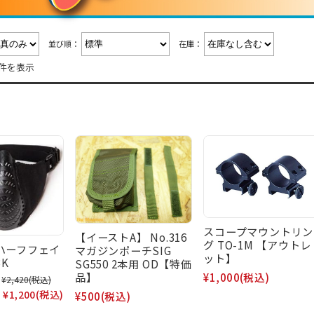
並び順：
在庫：
7件を表示
スコープマウントリン
【イーストA】 No.316
グ TO-1M 【アウトレ
 ハーフフェイ
マガジンポーチSIG
ット】
K
SG550 2本用 OD【特価
品】
¥1,000
(税込)
¥2,420
(税込)
:
¥1,200
(税込)
¥500
(税込)