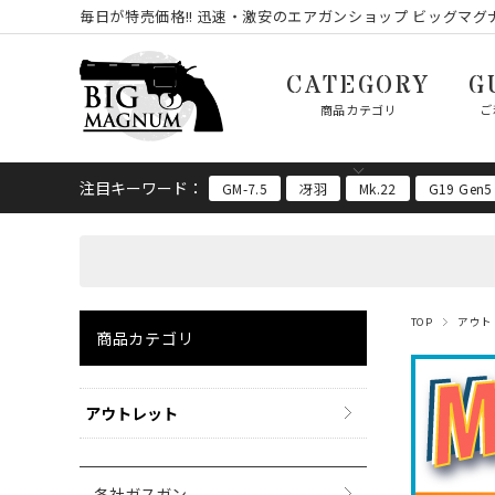
毎日が特売価格!! 迅速・激安のエアガンショップ ビッグマグナ
CATEGORY
G
商品カテゴリ
ご
注目キーワード：
GM-7.5
冴羽
Mk.22
G19 Gen5
TOP
アウト
商品カテゴリ
アウトレット
各社ガスガン