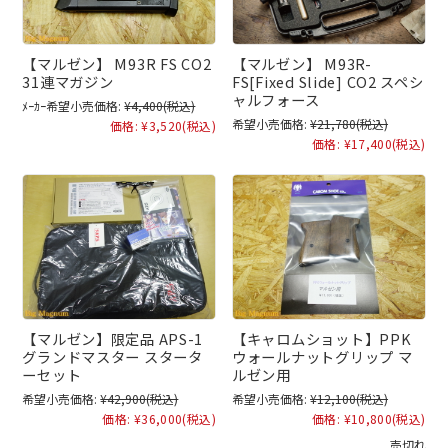
【マルゼン】 M93R FS CO2
【マルゼン】 M93R-
31連マガジン
FS[Fixed Slide] CO2 スペシ
ャルフォース
ﾒｰｶｰ希望小売価格:
¥4,400
(税込)
希望小売価格:
¥21,780
(税込)
価格:
¥3,520
(税込)
価格:
¥17,400
(税込)
【マルゼン】限定品 APS-1
【キャロムショット】PPK
グランドマスター スタータ
ウォールナットグリップ マ
ーセット
ルゼン用
希望小売価格:
¥42,900
(税込)
希望小売価格:
¥12,100
(税込)
価格:
¥36,000
(税込)
価格:
¥10,800
(税込)
売切れ