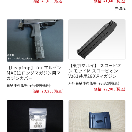
価格:
¥1,680
(税込)
価格:
¥1,680
(税込)
売切れ
【東京マルイ】 スコーピオ
【Leapfrog】 for マルゼン
ン モッドM スコーピオン
MAC11ロングマガジン用マ
Vz61共用260連マガジン
ガジンカバー
ﾒｰｶｰ希望小売価格:
¥3,828
(税込)
希望小売価格:
¥4,400
(税込)
価格:
¥2,900
(税込)
価格:
¥3,380
(税込)