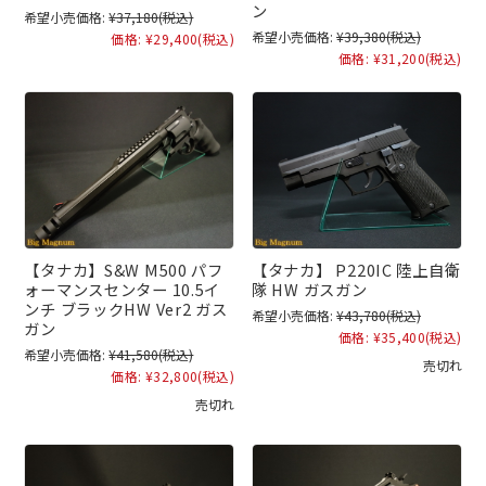
ン
希望小売価格:
¥37,180
(税込)
希望小売価格:
¥39,380
(税込)
価格:
¥29,400
(税込)
価格:
¥31,200
(税込)
【タナカ】S&W M500 パフ
【タナカ】 P220IC 陸上自衛
ォーマンスセンター 10.5イ
隊 HW ガスガン
ンチ ブラックHW Ver2 ガス
希望小売価格:
¥43,780
(税込)
ガン
価格:
¥35,400
(税込)
希望小売価格:
¥41,580
(税込)
売切れ
価格:
¥32,800
(税込)
売切れ