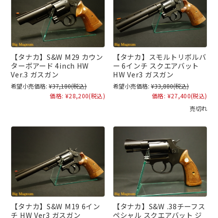
【タナカ】S&W M29 カウン
【タナカ】スモルトリボルバ
ターボアード 4inch HW
ー 6インチ スクエアバット
Ver.3 ガスガン
HW Ver3 ガスガン
希望小売価格:
¥37,180
(税込)
希望小売価格:
¥33,880
(税込)
価格:
¥28,200
(税込)
価格:
¥27,400
(税込)
売切れ
【タナカ】S&W M19 6イン
【タナカ】S&W .38チーフス
チ HW Ver3 ガスガン
ペシャル スクエアバット ジ