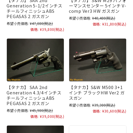
【タナカ】 SAA 2nd
【タナカ】 S&W M29 パフォ
Generation 5-1/2インチス
ーマンスセンター 5インチ V-
チールフィニッシュABS
comp Ver3 HW ガスガン
PEGASAS 2 ガスガン
希望小売価格:
¥40,480
(税込)
希望小売価格:
¥47,080
(税込)
価格:
¥31,800
(税込)
価格:
¥39,800
(税込)
【タナカ】 SAA 2nd
【タナカ】S&W M500 3+1
Generation 4.3/4インチス
インチ ブラックHW Ver2 ガ
チールフィニッシュABS
スガン
PEGASAS 2 ガスガン
希望小売価格:
¥39,380
(税込)
希望小売価格:
¥45,980
(税込)
価格:
¥30,600
(税込)
価格:
¥39,000
(税込)