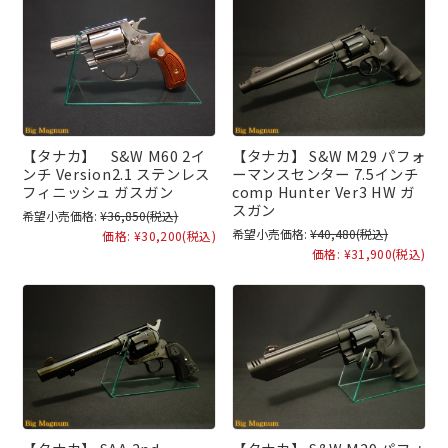
【タナカ】 S&W M60 2イ
【タナカ】 S&W M29 パフォ
ンチ Version2.1 ステンレス
ーマンスセンター 7.5インチ
フィニッシュ ガスガン
comp Hunter Ver3 HW ガ
スガン
希望小売価格:
¥36,850
(税込)
希望小売価格:
¥40,480
(税込)
価格:
¥30,200
(税込)
価格:
¥31,900
(税込)