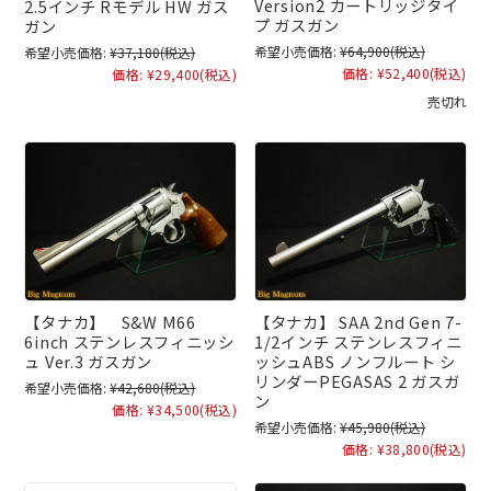
Version2 カートリッジタイ
2.5インチ Rモデル HW ガス
プ ガスガン
ガン
希望小売価格:
¥64,900
(税込)
希望小売価格:
¥37,180
(税込)
価格:
¥52,400
(税込)
価格:
¥29,400
(税込)
売切れ
【タナカ】 S&W M66
【タナカ】 SAA 2nd Gen 7-
6inch ステンレスフィニッシ
1/2インチ ステンレスフィニ
ュ Ver.3 ガスガン
ッシュABS ノンフルート シ
リンダーPEGASAS 2 ガスガ
希望小売価格:
¥42,680
(税込)
ン
価格:
¥34,500
(税込)
希望小売価格:
¥45,980
(税込)
価格:
¥38,800
(税込)