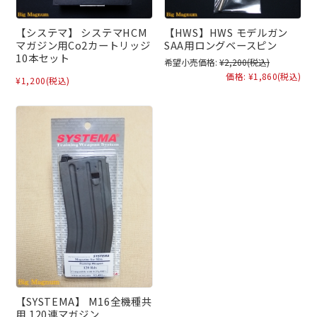
【システマ】 システマHCM
【HWS】HWS モデルガン
マガジン用Co2カートリッジ
SAA用ロングベースピン
10本セット
希望小売価格:
¥2,200
(税込)
価格:
¥1,860
(税込)
¥1,200
(税込)
【SYSTEMA】 M16全機種共
用 120連マガジン