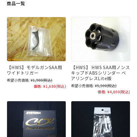
商品一覧
【HWS】モデルガンSAA用
【HWS】 HWS SAA用ノンス
ワイドトリガー
キップドABSシリンダー ベ
アリングレスLite版
希望小売価格:
¥1,980
(税込)
希望小売価格:
¥5,500
(税込)
価格:
¥1,680
(税込)
価格:
¥4,600
(税込)