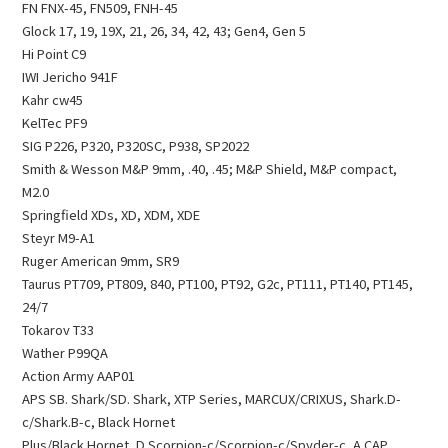
FN FNX-45, FN509, FNH-45
Glock 17, 19, 19X, 21, 26, 34, 42, 43; Gen4, Gen 5
Hi Point C9
IWI Jericho 941F
Kahr cw45
KelTec PF9
SIG P226, P320, P320SC, P938, SP2022
Smith & Wesson M&P 9mm, .40, .45; M&P Shield, M&P compact,
M2.0
Springfield XDs, XD, XDM, XDE
Steyr M9-A1
Ruger American 9mm, SR9
Taurus PT709, PT809, 840, PT100, PT92, G2c, PT111, PT140, PT145,
24/7
Tokarov T33
Wather P99QA
Action Army AAP01
APS SB. Shark/SD. Shark, XTP Series, MARCUX/CRIXUS, Shark.D-
c/Shark.B-c, Black Hornet
Plus/Black Hornet, D.Scorpion-c/Scorpion-c/Spyder-c, A CAP,