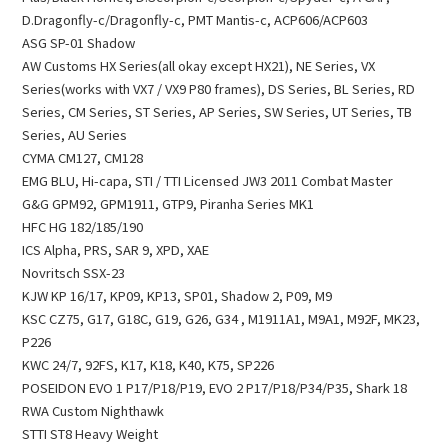
D.Dragonfly-c/Dragonfly-c, PMT Mantis-c, ACP606/ACP603
ASG SP-01 Shadow
AW Customs HX Series(all okay except HX21), NE Series, VX
Series(works with VX7 / VX9 P80 frames), DS Series, BL Series, RD
Series, CM Series, ST Series, AP Series, SW Series, UT Series, TB
Series, AU Series
CYMA CM127, CM128
EMG BLU, Hi-capa, STI / TTI Licensed JW3 2011 Combat Master
G&G GPM92, GPM1911, GTP9, Piranha Series MK1
HFC HG 182/185/190
ICS Alpha, PRS, SAR 9, XPD, XAE
Novritsch SSX-23
KJW KP 16/17, KP09, KP13, SP01, Shadow 2, P09, M9
KSC CZ75, G17, G18C, G19, G26, G34 , M1911A1, M9A1, M92F, MK23,
P226
KWC 24/7, 92FS, K17, K18, K40, K75, SP226
POSEIDON EVO 1 P17/P18/P19, EVO 2 P17/P18/P34/P35, Shark 18
RWA Custom Nighthawk
STTI ST8 Heavy Weight