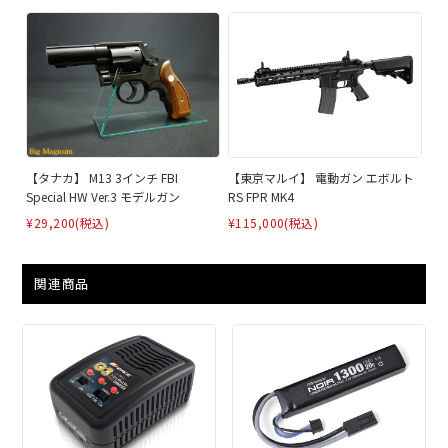
【タナカ】 M13 3インチ FBI
【東京マルイ】 電動ガン エボルト
Special HW Ver.3 モデルガン
RS FPR MK4
¥29,200
(税込)
¥115,000
(税込)
関連商品