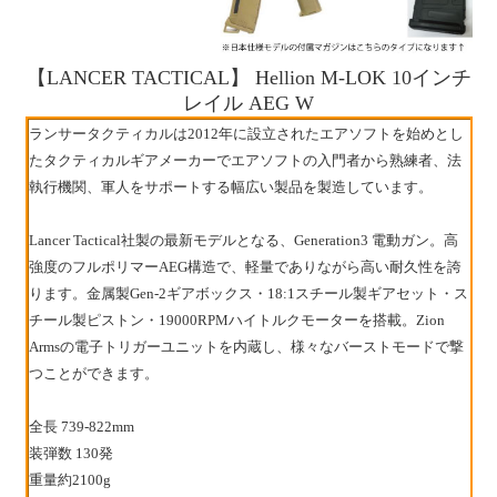
【LANCER TACTICAL】 Hellion M-LOK 10インチ
レイル AEG W
ランサータクティカルは2012年に設立されたエアソフトを始めとし
たタクティカルギアメーカーでエアソフトの入門者から熟練者、法
執行機関、軍人をサポートする幅広い製品を製造しています。
Lancer Tactical社製の最新モデルとなる、Generation3 電動ガン。高
強度のフルポリマーAEG構造で、軽量でありながら高い耐久性を誇
ります。金属製Gen-2ギアボックス・18:1スチール製ギアセット・ス
チール製ピストン・19000RPMハイトルクモーターを搭載。Zion
Armsの電子トリガーユニットを内蔵し、様々なバーストモードで撃
つことができます。
全長 739-822mm
装弾数 130発
重量約2100g