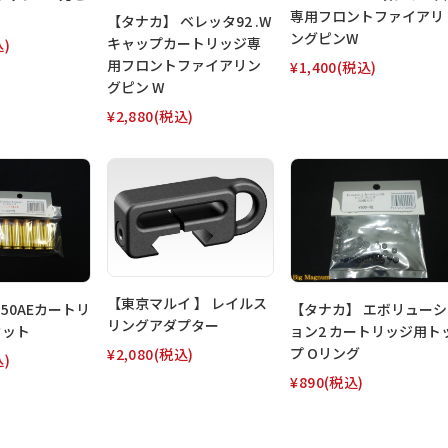
専用フロントファイアリ
【タナカ】 ベレッタ92 .W
ングピンW
キャップカートリッジ専
込)
用フロントファイアリン
¥1,400
(税込)
グピン W
¥2,880
(税込)
【東京マルイ 】 レイルス
.50AEカートリ
【タナカ】 エボリューシ
リングアダプター
セット
ョン2 カートリッジ用ト
プ Oリング
¥2,080
(税込)
込)
¥890
(税込)