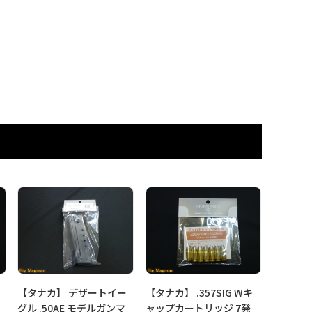
【タナカ】 デザートイー
【タナカ】 .357SIG Wキ
ズ
グル .50AE モデルガンマ
ャップカートリッジ 7発