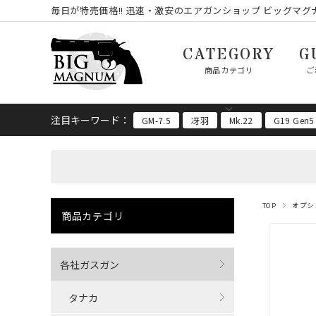
毎日が特売価格!! 迅速・激安のエアガンショップ ビッグマグナ
CATEGORY
G
商品カテゴリ
ご
注目キーワード：
GM-7.5
冴羽
Mk.22
G19 Gen5
TOP
オプシ
商品カテゴリ
各社ガスガン
タナカ