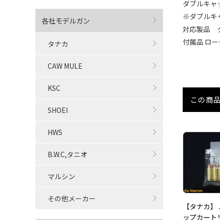
ダブルキャ
※ダブルキ
各社モデルガン
対応製品 
付属品 ロ
タナカ
CAW MULE
KSC
この商
SHOEI
HWS
B.W.C,タニオ
マルシン
その他メーカー
【タナカ】 
ップカート