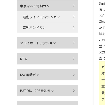
Sm
東京マルイ電動ガン
ま
と
電動ライフル/マシンガン
常
電動ハンドガン
た
験
これ
マルイボルトアクション
盤に
ス
去
KTW
ガ
対
KSC電動ガン
全
重
BATON、APS電動ガン
装
フ