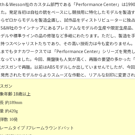
ith & Wesson社のカスタム部門である「Performance Cente
した。発足当初は自社の銃をベースにし競技用に特化したモデルを製造す
からゼロからモデルを製造企画し、試作品をディストリビューターに独
のS&W社のラインナップにあるプレミアムなモデルの生産や限定生産品
モデルや標準ラインの品の修理など多岐にわたります。ただし、製造を
を持つスペシャリストたちであり、その高い技術力は今も変わりません。
までもタナカワークスでは 「Performance Center」シリーズを
なっていました。今回、廃盤後も人気が高く、再販の要望の多かった「M36 Per
式ガスガンで再販。以前はABSモデルしか出していませんでしたが、今
に発売されたモデルからよりスムーズな作動と、リアルな刻印に変更され
スガン
象年齢 18歳以上
長 約189mm
量 約420g
弾数 10発
レームタイプ Jフレームラウンドバット