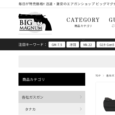
毎日が特売価格!! 迅速・激安のエアガンショップ ビッグマグナ
CATEGORY
G
商品カテゴリ
ご
注目キーワード：
GM-7.5
冴羽
Mk.22
G19 Gen5
TOP
各社ガ
商品カテゴリ
各社ガスガン
タナカ