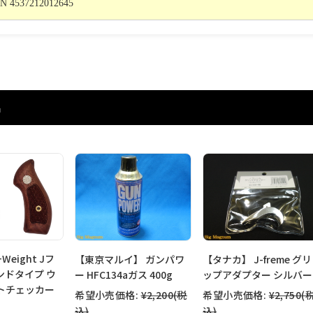
N 4537212012645
品
eight Jフ
【東京マルイ】 ガンパワ
【タナカ】 J-freme グリ
ンドタイプ ウ
ー HFC134aガス 400g
ップアダプター シルバー
トチェッカー
希望小売価格:
¥2,200
(税
希望小売価格:
¥2,750
(
込)
込)