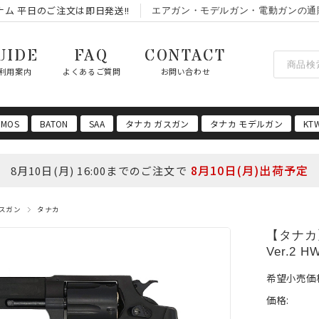
ム 平日のご注文は即日発送!!
エアガン・モデルガン・電動ガンの通
UIDE
FAQ
CONTACT
利用案内
よくあるご質問
お問い合わせ
 MOS
BATON
SAA
タナカ ガスガン
タナカ モデルガン
KT
8月10日(月)出荷予定
8月10日(月) 16:00までのご注文で
スガン
タナカ
【タナカ
Ver.2 
希望小売価
価格: