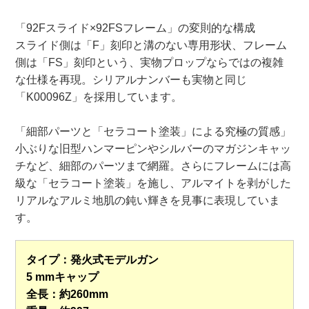
「92Fスライド×92FSフレーム」の変則的な構成
スライド側は「F」刻印と溝のない専用形状、フレーム
側は「FS」刻印という、実物プロップならではの複雑
な仕様を再現。シリアルナンバーも実物と同じ
「K00096Z」を採用しています。
「細部パーツと「セラコート塗装」による究極の質感」
小ぶりな旧型ハンマーピンやシルバーのマガジンキャッ
チなど、細部のパーツまで網羅。さらにフレームには高
級な「セラコート塗装」を施し、アルマイトを剥がした
リアルなアルミ地肌の鈍い輝きを見事に表現していま
す。
タイプ：発火式モデルガン
5 mmキャップ
全長：約260mm