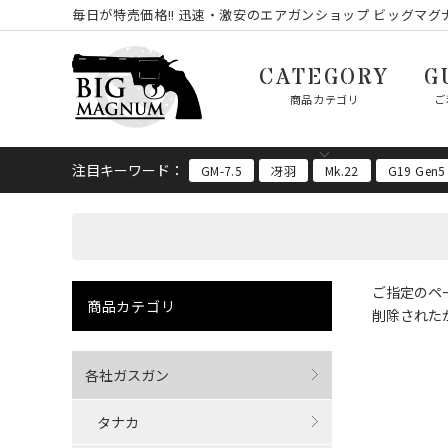
毎日が特売価格!! 迅速・激安のエアガンショップ ビッグマグナ
CATEGORY
G
商品カテゴリ
ご
注目キーワード：
GM-7.5
冴羽
Mk.22
G19 Gen5
ご指定のペ
商品カテゴリ
削除された
各社ガスガン
タナカ