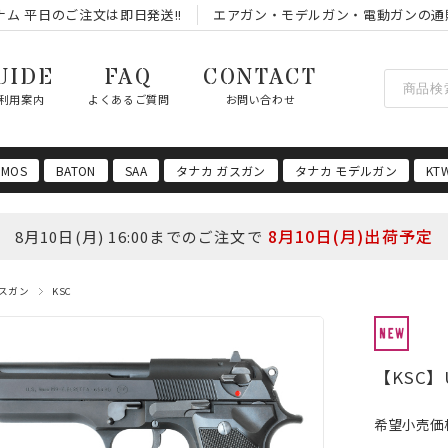
ム 平日のご注文は即日発送!!
エアガン・モデルガン・電動ガンの通
UIDE
FAQ
CONTACT
利用案内
よくあるご質問
お問い合わせ
 MOS
BATON
SAA
タナカ ガスガン
タナカ モデルガン
KT
8月10日(月)出荷予定
8月10日(月) 16:00までのご注文で
スガン
KSC
【KSC】U
希望小売価