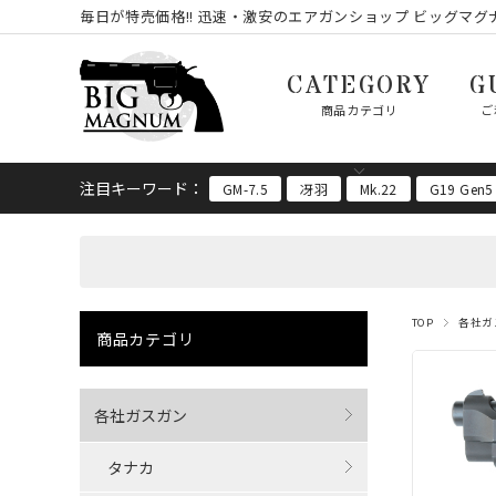
毎日が特売価格!! 迅速・激安のエアガンショップ ビッグマグナ
CATEGORY
G
商品カテゴリ
ご
注目キーワード：
GM-7.5
冴羽
Mk.22
G19 Gen5
TOP
各社ガ
商品カテゴリ
各社ガスガン
タナカ