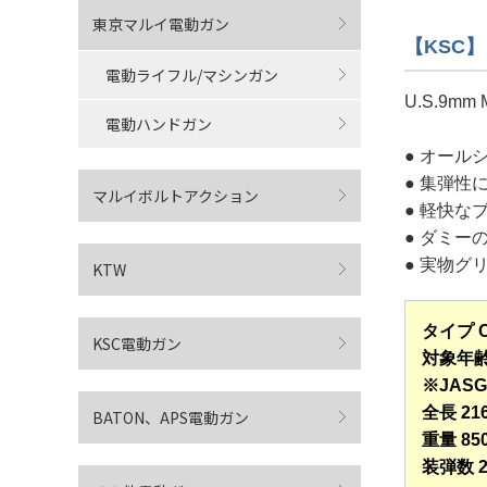
東京マルイ電動ガン
【KSC】 
電動ライフル/マシンガン
U.S.9
電動ハンドガン
● オール
● 集弾性
マルイボルトアクション
● 軽快な
● ダミ
● 実物グ
KTW
タイプ 
KSC電動ガン
対象年齢
※JASG
全長 21
BATON、APS電動ガン
重量 85
装弾数 