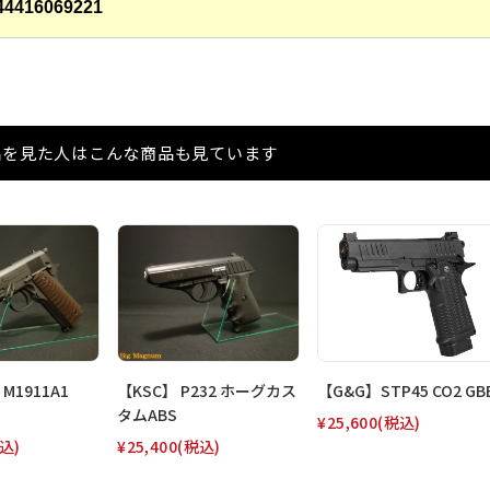
44416069221
品を見た人はこんな商品も見ています
M1911A1
【KSC】 P232 ホーグカス
【G&G】STP45 CO2 GB
タムABS
¥25,600
(税込)
込)
¥25,400
(税込)