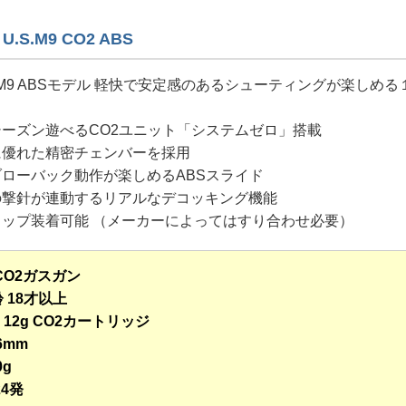
U.S.M9 CO2 ABS
mm M9 ABSモデル 軽快で安定感のあるシューティングが楽しめる
シーズン遊べるCO2ユニット「システムゼロ」搭載
に優れた精密チェンバーを採用
ブローバック動作が楽しめるABSスライド
ーの撃針が連動するリアルなデコッキング機能
リップ装着可能 （メーカーによってはすり合わせ必要）
CO2ガスガン
 18才以上
 12g CO2カートリッジ
6mm
0g
24発