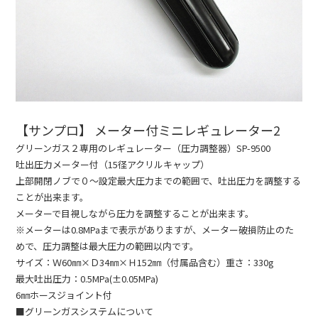
【サンプロ】 メーター付ミニレギュレーター2
グリーンガス２専用のレギュレーター（圧力調整器）SP-9500
吐出圧力メーター付（15径アクリルキャップ）
上部開閉ノブで０～設定最大圧力までの範囲で、吐出圧力を調整する
ことが出来ます。
メーターで目視しながら圧力を調整することが出来ます。
※メーターは0.8MPaまで表示がありますが、メーター破損防止のた
めで、圧力調整は最大圧力の範囲以内です。
サイズ：Ｗ60㎜×Ｄ34㎜×Ｈ152㎜（付属品含む）重さ：330g
最大吐出圧力：0.5MPa(±0.05MPa)
6㎜ホースジョイント付
■グリーンガスシステムについて