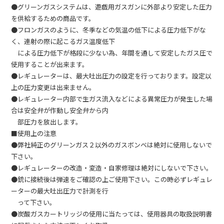
●グリーンガスシステムは、遊戯用ガスガンに外部より安定した圧力
を供給するための商品です。
●フロンガスのように、冬季などの気温の低下による圧力低下がな
く、連射の際に起こるガス温度低下
による圧力低下が格段に少ない為、年間を通して安定したガス圧で
使用することが出来ます。
●レギュレーターは、最大吐出圧力の設定を行っております。設定以
上の圧力変更は出来ません。
●レギュレーター内部で生ガス流入などによる異常圧力が発生した場
合は安全弁が作動し安全弁から内
部圧力を放出します。
■使用上の注意
●弊社純正のグリーンガス２以外のガスボンベは絶対に使用しないで
下さい。
●レギュレーターの改造・変造・自家修理は絶対にしないで下さい。
●銃に接続後は弾速をご確認の上ご使用下さい。この時必ずレギュレ
ーターの最大吐出圧力で計測を行
って下さい。
●炭酸ガスカートリッジの使用に当たっては、使用器具の取扱説明書