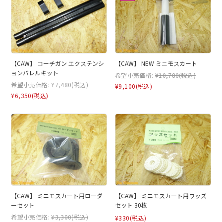
【CAW】 コーチガン エクステンシ
【CAW】 NEW ミニモスカート
ョンバレルキット
希望小売価格:
¥10,780
(税込)
希望小売価格:
¥7,480
(税込)
¥9,100
(税込)
¥6,350
(税込)
【CAW】 ミニモスカート用ローダ
【CAW】 ミニモスカート用ワッズ
ーセット
セット 30枚
希望小売価格:
¥3,300
(税込)
¥330
(税込)