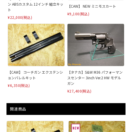
ン ABSカスタム 12インチ 組立キッ
【CAW】 NEW ミニモスカート
ト
¥9,100
(税込)
¥22,000
(税込)
【CAW】 コーチガン エクステンシ
【タナカ】S&W M36 パフォーマン
ョンバレルキット
スセンター 3inch Ver.2 HW モデル
ガン
¥6,350
(税込)
¥27,400
(税込)
関連商品