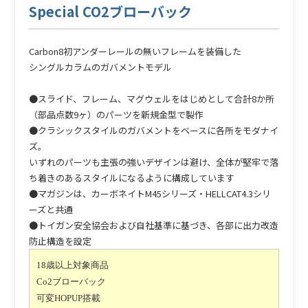
Special CO2ブローバック
Carbon8初アンダーレールの無いフレームを装備した
シングルカラムのガバメントモデル
●スライド、フレーム、マグウェルをはじめとして合計8か所
（部品点数9ヶ）のパーツを新規金型で製作
●クラシックスタイルのガバメントをベースに各所をモダナイ
ズ。
いずれのパーツも主張の強いデザインは避け、全体が堅牢で落
ち着きのあるスタイルになるように構成しています
●マガジンは、カーボネイトM45シリーズ・HELLCAT4.3シリ
ーズと共通
●トイガン安全協会および自社基準に基づき、各部に出力改造
防止構造を設定
18歳以上対象商品
Co2ブローバック
可変HOPUP搭載