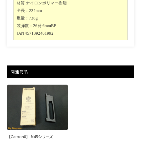
材質 ナイロンポリマー樹脂
全長：224mm
重量：736g
装弾数：26発 6mmBB
JAN 4571392461992
関連商品
【Carbon8】 M45シリーズ