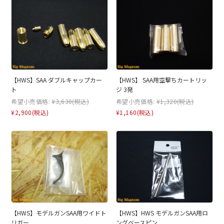
【HWS】SAA ダブルキャップカー
【HWS】 SAA用空撃ちカートリッ
ト
ジ 3発
希望小売価格:
¥3,630
(税込)
希望小売価格:
¥1,320
(税込)
¥2,900
(税込)
¥1,160
(税込)
【HWS】モデルガンSAA用ワイドト
【HWS】HWS モデルガンSAA用ロ
リガー
ングベースピン