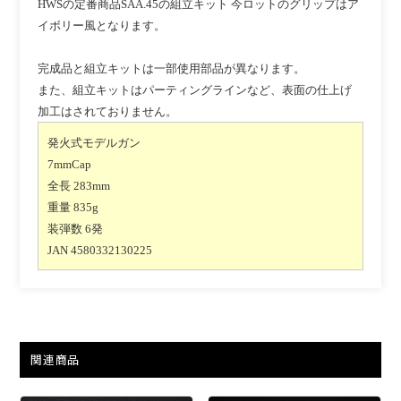
HWSの定番商品SAA.45の組立キット 今ロットのグリップはア
イボリー風となります。
完成品と組立キットは一部使用部品が異なります。
また、組立キットはパーティングラインなど、表面の仕上げ
加工はされておりません。
発火式モデルガン
7mmCap
全長 283mm
重量 835g
装弾数 6発
JAN 4580332130225
関連商品