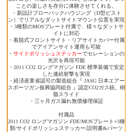
ことの楽しさを存分に体験させてくれる。
・新設計ブローバックハウジング（D型ピスト
ン）でリアルなダットサイトマウント位置を実現
・3種類のMOSプレート付属で、様々なダットサ
イトに対応
・着脱式フロントサイト・リアサイトカバー付属
でアイアンサイト運用も可能
・
サイドポリッシュステッカー
でセレーションの
光沢を再現可能
・2011 CO2 ロングマガジン FDE 標準装備で安定
した連続射撃を実現
・経済産業省認可の製造組合『 JASG 日本エアー
スポーツガン振興協同組合 』認定CO2ガス銃。樹
脂スライド
・三ヶ月ガス漏れ無償修理保証
付属品
2011 CO2 ロングマガジン FDE/MOSプレート×3種
類/サイドポリッシュステッカー/説明書&パーツ