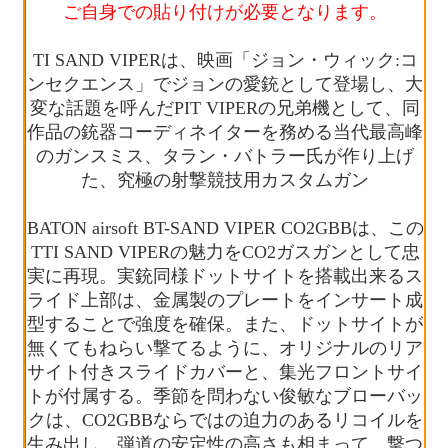
ご自身での貼り付けが必要となります。
TI SAND VIPERは、映画「ジョン・ウィック:コ
ンセクエンス」でジョンの愛銃として登場し、大
変な話題を呼んだPIT VIPERの兄弟機として、同
作品の銃器コーディネイターを務める当代最高峰
のガンスミス、タラン・バトラー氏が作り上げ
た、究極の射撃競技用カスタムガン
BATON airsoft BT-SAND VIPER CO2GBBは、この
TTI SAND VIPERの魅力をCO2ガスガンとして忠
実に再現。実銃同様ドットサイトを搭載出来るス
ライド上部は、金属製のプレートをインサート成
型することで強度を確保。また、ドットサイトが
無くてもねらい撃てるように、オリジナルのリア
サイト付きスライドカバーと、集光フロントサイ
トが付属する。季節を問わない俊敏なブローバッ
クは、CO2GBBならではの迫力のあるリコイルを
生み出し、弾道の安定性の高さも相まって、撃つ