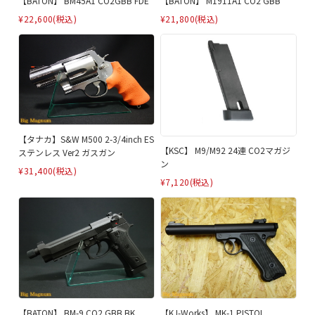
【BATON】 BM45A1 CO2GBB FDE
【BATON】 M1911A1 CO2 GBB
¥22,600
(税込)
¥21,800
(税込)
【タナカ】S&W M500 2-3/4inch ES
【KSC】 M9/M92 24連 CO2マガジ
ステンレス Ver2 ガスガン
ン
¥31,400
(税込)
¥7,120
(税込)
【BATON】 BM-9 CO2 GBB BK
【KJ-Works】 MK-1 PISTOL