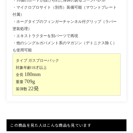
・10個のポートが設けられた厚みのあるコーンバレル
・マイクロプロサイト（別売）装備可能（マウントプレート
付属）
・ホーグタイプのフィンガーチャンネル付グリップ（ラバー
塗装処理）
・エキストラクターを別パーツで再現
・他のシングルガバメント系のマガジン（デトニクス除く）
も使用可能
タイプ ガスブローバック
対象年齢18才以上
180mm
全長
709g
重量
22発
装弾数
この商品を見た人はこんな商品も見ています