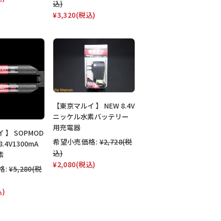
込)
¥3,320
(税込)
【東京マルイ 】 NEW 8.4V
ニッケル水素バッテリー
用充電器
 】 SOPMOD
希望小売価格:
¥2,728
(税
.4V1300mA
込)
素
¥2,080
(税込)
格:
¥5,280
(税
込)