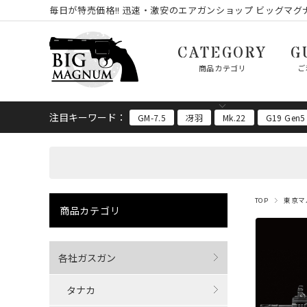
毎日が特売価格!! 迅速・激安のエアガンショップ ビッグマグナ
CATEGORY
G
商品カテゴリ
ご
注目キーワード：
GM-7.5
冴羽
Mk.22
G19 Gen5
TOP
東京マ
商品カテゴリ
各社ガスガン
タナカ