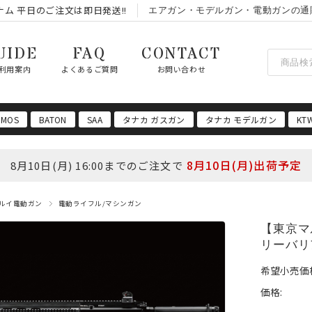
ム 平日のご注文は即日発送!!
エアガン・モデルガン・電動ガンの通
UIDE
FAQ
CONTACT
利用案内
よくあるご質問
お問い合わせ
 MOS
BATON
SAA
タナカ ガスガン
タナカ モデルガン
KT
8月10日(月)出荷予定
8月10日(月) 16:00までのご注文で
ルイ電動ガン
電動ライフル/マシンガン
【東京マ
リーバリ
希望小売価
価格: