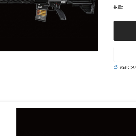
数量:
返品につ