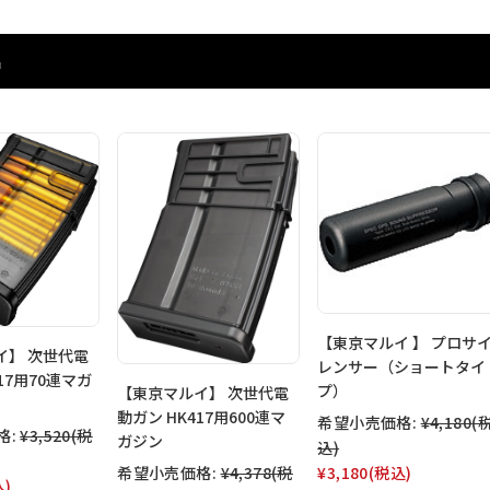
品
【東京マルイ 】 プロサ
イ】 次世代電
レンサー（ショートタイ
17用70連マガ
プ）
【東京マルイ】 次世代電
動ガン HK417用600連マ
希望小売価格:
¥4,180
(
格:
¥3,520
(税
ガジン
込)
希望小売価格:
¥4,378
(税
¥3,180
(税込)
込)