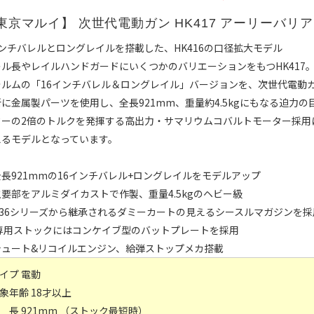
東京マルイ】
次世代電動ガン HK417 アーリーバリ
ンチバレルとロングレイルを搭載した、HK416の口径拡大モデル
レル長やレイルハンドガードにいくつかのバリエーションをもつHK417
ォルムの「16インチバレル＆ロングレイル」バージョンを、次世代電動
所に金属製パーツを使用し、全長921mm、重量約4.5kgにもなる迫力
ターの2倍のトルクを発揮する高出力・サマリウムコバルトモーター採用
えるモデルとなっています。
長921mmの16インチバレル+ロングレイルをモデルアップ
要部をアルミダイカストで作製、重量4.5kgのヘビー級
G36シリーズから継承されるダミーカートの見えるシースルマガジンを採
 専用ストックにはコンケイブ型のバットプレートを採用
シュート&リコイルエンジン、給弾ストップメカ搭載
イプ 電動
象年齢 18才以上
 長 921mm （ストック最短時）