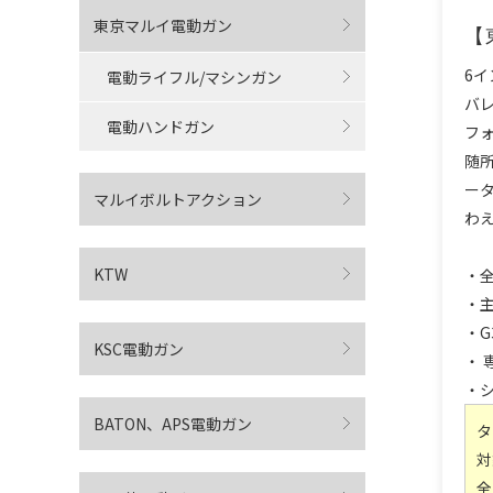
東京マルイ電動ガン
【
6イ
電動ライフル/マシンガン
バ
電動ハンドガン
フ
随
ー
マルイボルトアクション
わ
KTW
・全
・主
・
KSC電動ガン
・
・
BATON、APS電動ガン
タ
対
全