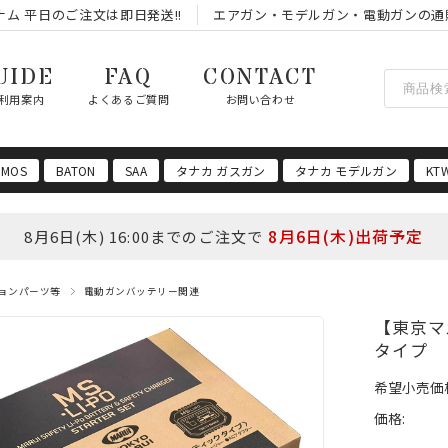
ム 平日のご注文は即日発送!!
エアガン・モデルガン・電動ガンの通
UIDE
FAQ
CONTACT
利用案内
よくあるご質問
お問い合わせ
 MOS
BATON
SAA
タナカ ガスガン
タナカ モデルガン
KT
8月6日(木)出荷予定
8月6日(木) 16:00までのご注文で
ョンパーツ等
電動ガンバッテリー関連
【東京マル
タイプ
希望小売価
価格: