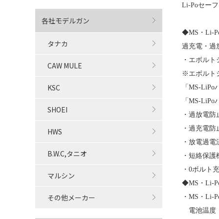
Li-Poセ
各社モデルガン
◆MS・Li-P
タナカ
過充電・過
・エボルト
CAW MULE
※エボルト
KSC
「MS-L
「MS-Li
SHOEI
・過放電防
・過充電防
HWS
・放電過電
B.W.C,タニオ
・短絡保護
・0ボルト
マルシン
◆MS・Li
その他メーカー
・MS・Li
電池温度・