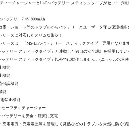
ーフティーチャージャーとLi-Poバッテリー スティックタイプがセットで特別
oバッテリー7.4V 800mAh
放電・ショート等のトラブルからバッテリーとユーザーを守る保護機能
シリーズに対応したスリムな形状！
シリーズは、「MS-LiPoバッテリー スティックタイプ」専用となりま
iPoバッテリー スティックタイプ」と連動した独自の安全設計を採用してい
Poバッテリー スティックタイプ」以外では動作しません。(ニッケル水素使
止機能
止機能
流保護機能
機能
充電禁止機能
-Poセーフティチャージャー
-Poバッテリーを安全・確実に充電
充電電流・充電電圧等を管理して発熱などのトラブルを未然に防ぐ保