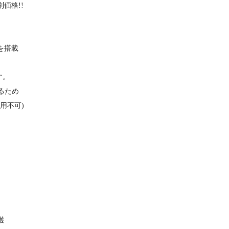
価格!!
を搭載
す。
るため
用不可)
護