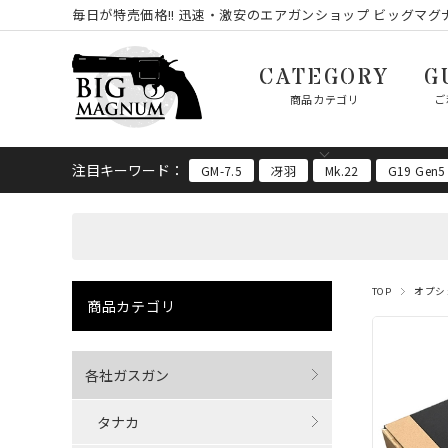
毎日が特売価格!! 迅速・激安のエアガンショップ ビッグマグナ
CATEGORY
G
商品カテゴリ
ご
注目キーワード：
GM-7.5
冴羽
Mk.22
G19 Gen5
TOP
オプシ
商品カテゴリ
各社ガスガン
タナカ