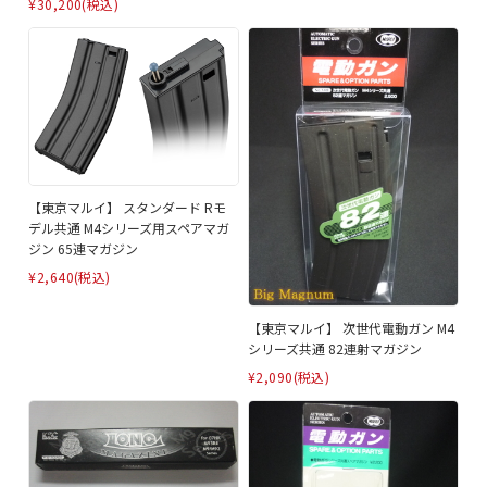
¥30,200
(税込)
【東京マルイ】 スタンダード Rモ
デル共通 M4シリーズ用スペアマガ
ジン 65連マガジン
¥2,640
(税込)
【東京マルイ】 次世代電動ガン M4
シリーズ共通 82連射マガジン
¥2,090
(税込)