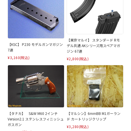
【東京マルイ】 スタンダード Rモ
【KSC】 P230 モデルガンマガジン
デル共通 AKシリーズ用スペアマガ
7連
ジン 67連
¥3,160
(税込)
¥2,800
(税込)
【タナカ】 S&W M60 2インチ
【マルシン】6mmBB M1ガーラン
Version2.1 ステンレスフィニッシュ
ド カートリッジクリップ
ガスガン
¥3,280
(税込)