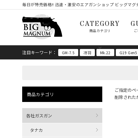
毎日が特売価格!! 迅速・激安のエアガンショップ ビッグマグナ
CATEGORY
G
商品カテゴリ
ご
注目キーワード：
GM-7.5
冴羽
Mk.22
G19 Gen5
ご指定のペ
商品カテゴリ
削除された
各社ガスガン
タナカ